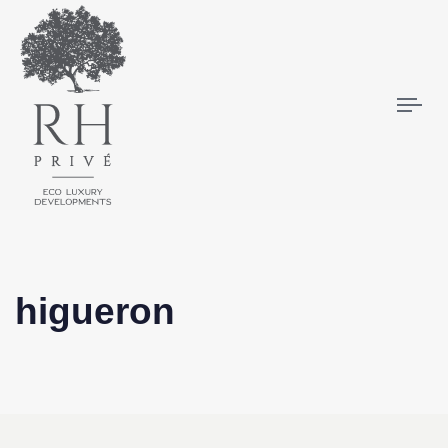
Tog
higueron